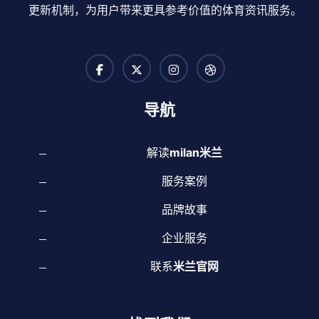
更新机制，为用户带来更具参考价值的体育资讯服务。
导航
解读
milan米兰
服务案例
品牌故事
企业服务
联系
米兰官网