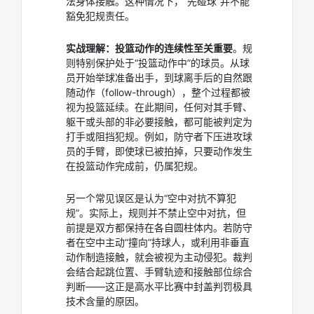
法身体接触。这种情况下，“先碰球”并不能
豁免犯规责任。
实战理解：投篮动作的连续性至关重要
。规
则特别保护处于“投篮动作中”的球员。从球
员开始举球准备出手，到球离手后的自然跟
随动作（follow-through），整个过程都被
视为投篮延续。在此期间，任何对其手臂、
躯干或头部的非必要接触，都可能被判定为
打手或阻挡犯规。例如，防守者下压进攻球
员的手臂，即使球已被拍掉，只要动作发生
在投篮动作完成前，仍属犯规。
另一个常见误区是认为“空中对抗不算犯
规”。实际上，规则并不禁止空中对抗，但
前提是双方都保持在各自圆柱体内。若防守
者在空中主动“撞向”持球人，或利用非垂直
动作制造接触，就会被视为主动侵犯。裁判
会结合起跳位置、手臂轨迹和接触部位综合
判断——这正是高水平比赛中封盖判罚极具
技术含量的原因。