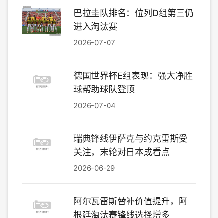
巴拉圭队排名：位列D组第三仍
进入淘汰赛
2026-07-07
德国世界杯E组表现：强大净胜
球帮助球队登顶
2026-07-04
瑞典锋线伊萨克与约克雷斯受
关注，末轮对日本成看点
2026-06-29
阿尔瓦雷斯替补价值提升，阿
根廷淘汰赛锋线选择增多