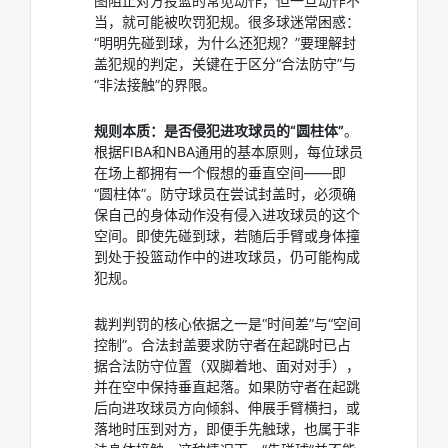
图阻止对方投篮的常见动作，但一旦动作不
当，就可能被吹罚犯规。很多球迷常困惑：
“明明先碰到球，为什么还犯规？”要理解封
盖犯规的判定，关键在于区分“合法防守”与
“非法接触”的界限。
规则本质：是否侵犯进攻球员的“圆柱体”
。
根据FIBA和NBA通用的基本原则，每位球员
在场上都拥有一个假想的垂直空间——即
“圆柱体”。防守球员在尝试封盖时，必须确
保自己的身体动作没有侵入进攻球员的这个
空间。即使先碰到球，若随后手臂或身体撞
到处于投篮动作中的进攻球员，仍可能构成
犯规。
裁判判罚的核心依据之一是“时间差”与“空间
控制”。合法封盖要求防守者在起跳时已占
据合法防守位置（双脚着地、面对对手），
并在空中保持垂直起落。如果防守者在起跳
后向进攻球员方向倾斜、伸展手臂横扫，或
落地时压到对方，即便手先触球，也属于非