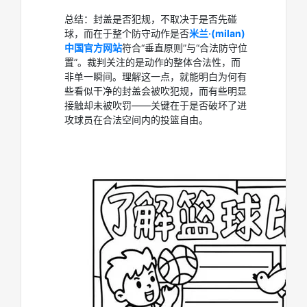
总结：封盖是否犯规，不取决于是否先碰
球，而在于整个防守动作是否
米兰·(milan)
中国官方网站
符合“垂直原则”与“合法防守位
置”。裁判关注的是动作的整体合法性，而
非单一瞬间。理解这一点，就能明白为何有
些看似干净的封盖会被吹犯规，而有些明显
接触却未被吹罚——关键在于是否破坏了进
攻球员在合法空间内的投篮自由。