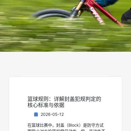
篮球规则：详解封盖犯规判定的
核心标准与依据
2026-05-12
在篮球比赛中，封盖（Block）是防守方试