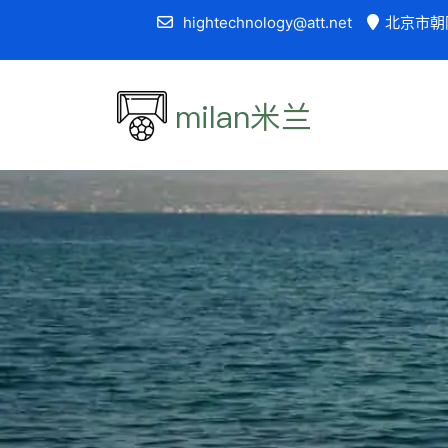
hightechnology@att.net
北京市朝阳