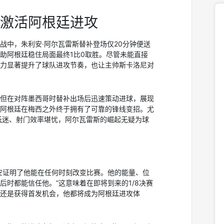
激活阿根廷进攻
战中，朱利安·阿尔瓦雷斯替补登场仅20分钟便送
助阿根廷稳住局面最终1比0取胜。尽管未能直接
力显著提升了球队进攻节奏，也让主帅斯卡洛尼对
但在对阵墨西哥时替补出场后迅速策动进球，展现
阿根廷在梅西之外终于拥有了可靠的锋线变招。尤
低迷、射门效率堪忧，阿尔瓦雷斯的崛起无疑为球
安证明了他能在任何时刻改变比赛。他的能量、位
后时都能信任他。”这意味着在即将到来的1/8决赛
还是获得首发机会，他都将成为阿根廷进攻体