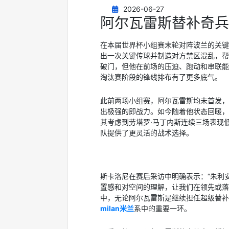
2026-06-27
阿尔瓦雷斯替补奇兵
在本届世界杯小组赛末轮对阵波兰的关键
出一次关键传球并制造对方禁区混乱，帮
破门，但他在前场的压迫、跑动和串联能
淘汰赛阶段的锋线排布有了更多底气。
此前两场小组赛，阿尔瓦雷斯均未首发，
出极强的即战力。如今随着他状态回暖，
其考虑到劳塔罗·马丁内斯连续三场表现
队提供了更灵活的战术选择。
斯卡洛尼在赛后采访中明确表示：“朱利
置感和对空间的理解，让我们在领先或落
中，无论阿尔瓦雷斯是继续担任超级替补
milan米兰
系中的重要一环。