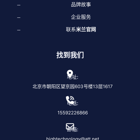
品牌故事
企业服务
联系
米兰官网
找到我们
地址:
北京市朝阳区望京园603号楼13层1617
电话:
15592226866
邮箱:
hightechnology@att.net