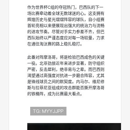
作为世界杯C组的夺冠热门，巴西队的下一
场比赛牵动着全球无数球迷的心。这支拥有
辉煌历史与星光熠熠阵容的球队，自小组赛
首轮亮相以来便展现出强大的统治力与流畅
的进攻节奏。尽管对手实力参差不齐，但巴
西队始终以严谨态度应对每一场较量，力求
在通往淘汰赛的路上稳扎稳打。
此番对阵摩洛哥，将是检验巴西成色的关键
一役。北非劲旅近年来进步显著，防守组织
严密，反击犀利，绝非易与之辈。而巴西则
渴望通过高强度对抗进一步磨合阵容，尤其
是锋线球员之间的默契度。内马尔、维尼修
斯与拉菲尼亚组成的攻击群能否撕开摩洛哥
的铁桶阵，成为比赛最大看点。