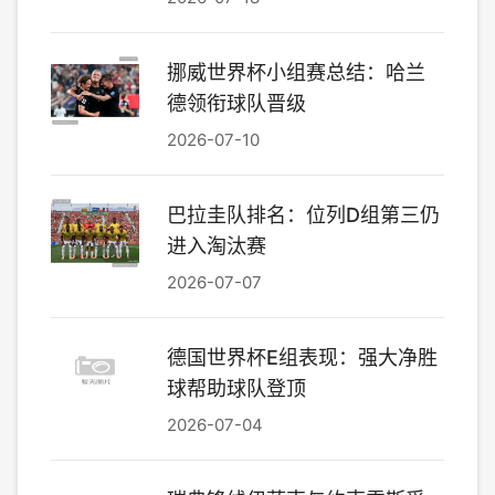
挪威世界杯小组赛总结：哈兰
德领衔球队晋级
2026-07-10
巴拉圭队排名：位列D组第三仍
进入淘汰赛
2026-07-07
德国世界杯E组表现：强大净胜
球帮助球队登顶
2026-07-04