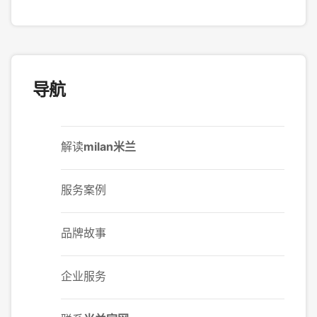
导航
解读
milan米兰
服务案例
品牌故事
企业服务