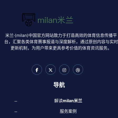
米兰·(milan)中国官方网站致力于打造高效的体育信息传播平
台，汇聚各类体育赛事报道与深度解析，通过原创内容与实
更新机制，为用户带来更具参考价值的体育资讯服务。
导航
解读
milan米兰
服务案例