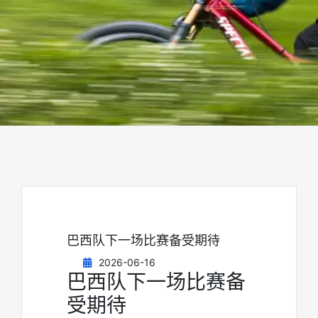
巴西队下一场比赛备受期待
2026-06-16
巴西队下一场比赛备
受期待