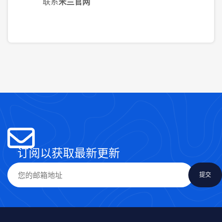
联系
米兰官网
订阅以获取最新更新