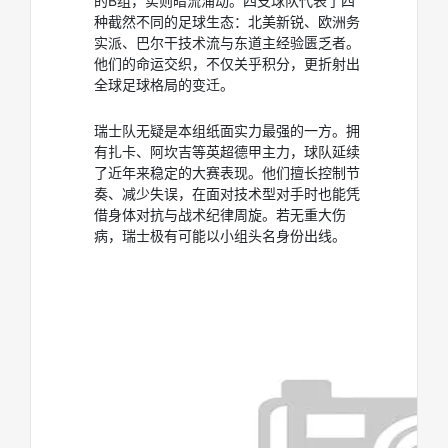
的B组，实则暗流涌动。四支球队代表了四
种截然不同的足球生态：北美新锐、欧洲务
实派、巴尔干技术流与东道主经验匮乏者。
他们的命运交织，不仅关乎积分，更折射出
全球足球格局的变迁。
瑞士队无疑是本组纸面实力最强的一方。拥
有扎卡、阿坎吉等英超德甲主力，球队延续
了近年来稳定的大赛表现。他们擅长控制节
奏、减少失误，在面对技术型对手时也能凭
借身体对抗与战术纪律周旋。若无重大伤
病，瑞士极有可能以小组头名身份出线。