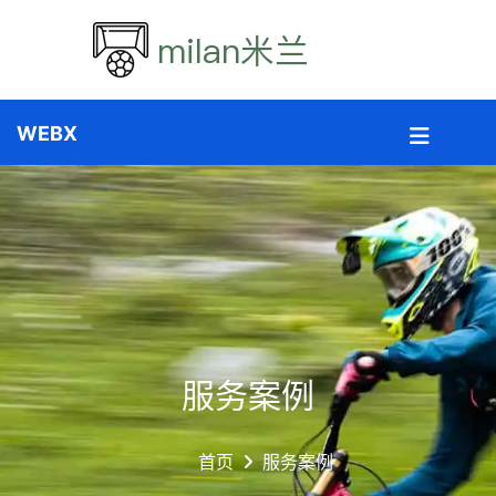
服务案例
首页
服务案例