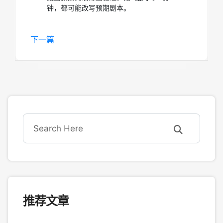
钟，都可能改写预期剧本。
下一篇
推荐文章