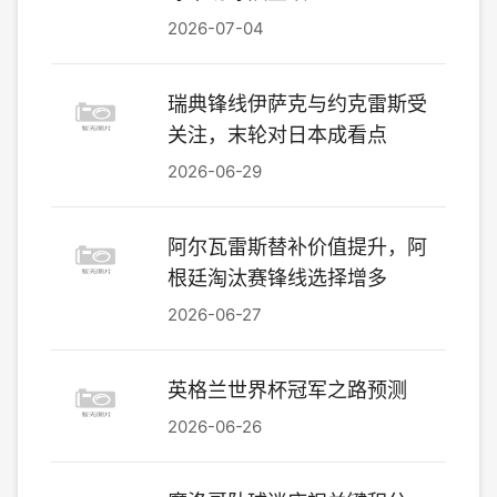
2026-07-04
瑞典锋线伊萨克与约克雷斯受
关注，末轮对日本成看点
2026-06-29
阿尔瓦雷斯替补价值提升，阿
根廷淘汰赛锋线选择增多
2026-06-27
英格兰世界杯冠军之路预测
2026-06-26