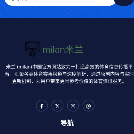
米兰·(milan)中国官方网站致力于打造高效的体育信息传播平
台，汇聚各类体育赛事报道与深度解析，通过原创内容与实
更新机制，为用户带来更具参考价值的体育资讯服务。
导航