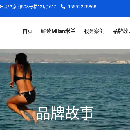
区望京园603号楼13层1617
15592226866
首页
解读
Milan米兰
服务案例
品牌故
品牌故事