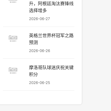
升，阿根廷淘汰赛锋线
选择增多
2026-06-27
英格兰世界杯冠军之路
预测
2026-06-26
摩洛哥队球迷庆祝关键
积分
2026-06-25