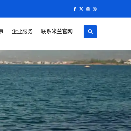
事
企业服务
联系
米兰官网