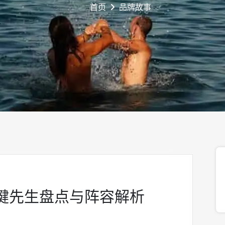
首页
品牌故事
键先生盘点与阵容解析