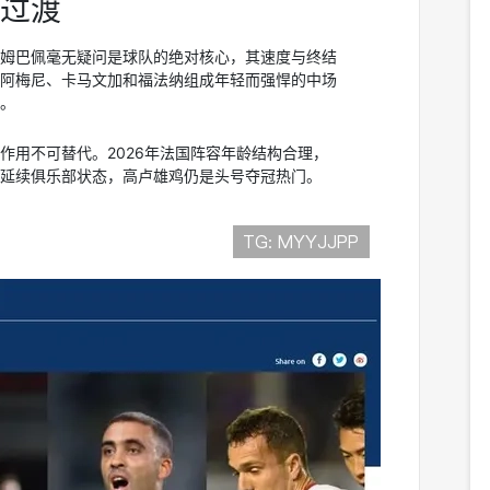
过渡
姆巴佩毫无疑问是球队的绝对核心，其速度与终结
阿梅尼、卡马文加和福法纳组成年轻而强悍的中场
。
作用不可替代。2026年法国阵容年龄结构合理，
延续俱乐部状态，高卢雄鸡仍是头号夺冠热门。