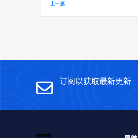
上一篇
订阅以获取最新更新