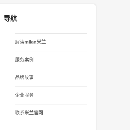
导航
解读
milan米兰
服务案例
品牌故事
企业服务
联系
米兰官网