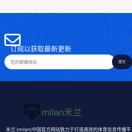
订阅以获取最新更新
米兰·(milan)中国官方网站致力于打造高效的体育信息传播平