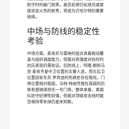
防守时的破门效率。是否启用归化球员或提
拔状态火热的新秀，将成为贝哈尔特的重要
抉择。
中场与防线的稳定性
考验
中场方面，麦肯尼与雷纳的组合具备跑动覆
盖与组织调度能力，但面对高强度对抗时的
抗压表现仍需验证。后防线上，阿隆·朗和马
克·麦肯齐是中卫位置的主要人选，而左后卫
位置因安东尼·罗宾逊的伤病史存在隐忧。门
将位置相对稳固，马特·特纳凭借在英超的历
练有望继续担任一号门将。整体来看，美国
队防守纪律性较强，但面对顶级攻击线时能
否保持零失球仍是未知数。